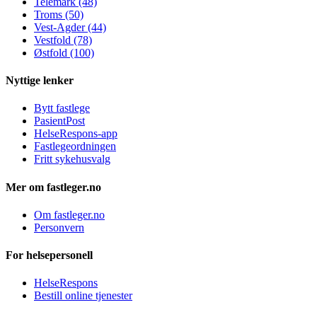
Telemark (48)
Troms (50)
Vest-Agder (44)
Vestfold (78)
Østfold (100)
Nyttige lenker
Bytt fastlege
PasientPost
HelseRespons-app
Fastlegeordningen
Fritt sykehusvalg
Mer om fastleger.no
Om fastleger.no
Personvern
For helsepersonell
HelseRespons
Bestill online tjenester