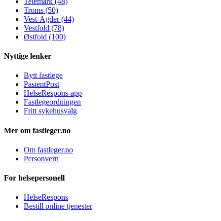
Telemark (48)
Troms (50)
Vest-Agder (44)
Vestfold (78)
Østfold (100)
Nyttige lenker
Bytt fastlege
PasientPost
HelseRespons-app
Fastlegeordningen
Fritt sykehusvalg
Mer om fastleger.no
Om fastleger.no
Personvern
For helsepersonell
HelseRespons
Bestill online tjenester