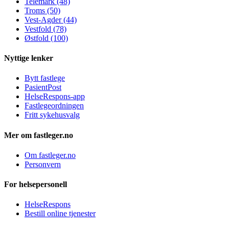
Telemark (48)
Troms (50)
Vest-Agder (44)
Vestfold (78)
Østfold (100)
Nyttige lenker
Bytt fastlege
PasientPost
HelseRespons-app
Fastlegeordningen
Fritt sykehusvalg
Mer om fastleger.no
Om fastleger.no
Personvern
For helsepersonell
HelseRespons
Bestill online tjenester