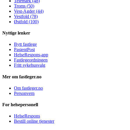
Telemark (48)
Troms (50)
Vest-Agder (44)
Vestfold (78)
Østfold (100)
Nyttige lenker
Bytt fastlege
PasientPost
HelseRespons-app
Fastlegeordningen
Fritt sykehusvalg
Mer om fastleger.no
Om fastleger.no
Personvern
For helsepersonell
HelseRespons
Bestill online tjenester