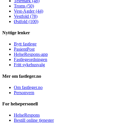
Telemark (48)
Troms (50)
Vest-Agder (44)
Vestfold (78)
Østfold (100)
Nyttige lenker
Bytt fastlege
PasientPost
HelseRespons-app
Fastlegeordningen
Fritt sykehusvalg
Mer om fastleger.no
Om fastleger.no
Personvern
For helsepersonell
HelseRespons
Bestill online tjenester