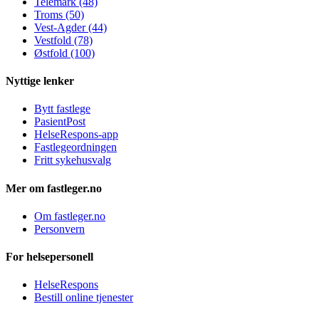
Telemark (48)
Troms (50)
Vest-Agder (44)
Vestfold (78)
Østfold (100)
Nyttige lenker
Bytt fastlege
PasientPost
HelseRespons-app
Fastlegeordningen
Fritt sykehusvalg
Mer om fastleger.no
Om fastleger.no
Personvern
For helsepersonell
HelseRespons
Bestill online tjenester