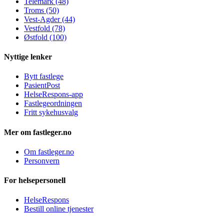
Telemark (48)
Troms (50)
Vest-Agder (44)
Vestfold (78)
Østfold (100)
Nyttige lenker
Bytt fastlege
PasientPost
HelseRespons-app
Fastlegeordningen
Fritt sykehusvalg
Mer om fastleger.no
Om fastleger.no
Personvern
For helsepersonell
HelseRespons
Bestill online tjenester