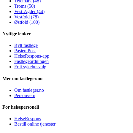
Telemark (48)
Troms (50)
Vest-Agder (44)
Vestfold (78)
Østfold (100)
Nyttige lenker
Bytt fastlege
PasientPost
HelseRespons-app
Fastlegeordningen
Fritt sykehusvalg
Mer om fastleger.no
Om fastleger.no
Personvern
For helsepersonell
HelseRespons
Bestill online tjenester