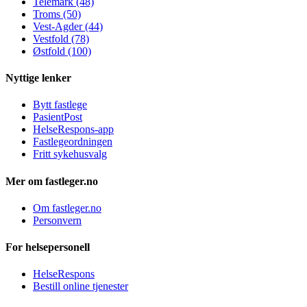
Telemark (48)
Troms (50)
Vest-Agder (44)
Vestfold (78)
Østfold (100)
Nyttige lenker
Bytt fastlege
PasientPost
HelseRespons-app
Fastlegeordningen
Fritt sykehusvalg
Mer om fastleger.no
Om fastleger.no
Personvern
For helsepersonell
HelseRespons
Bestill online tjenester