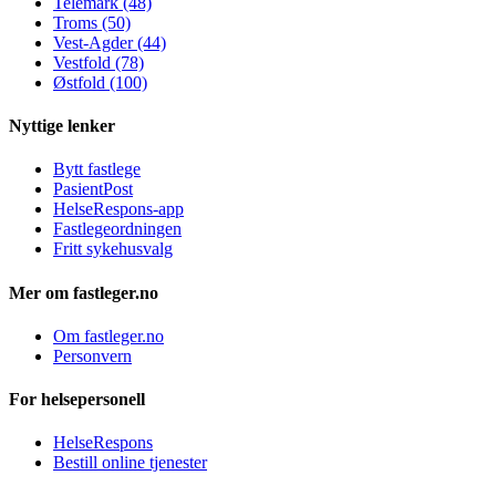
Telemark (48)
Troms (50)
Vest-Agder (44)
Vestfold (78)
Østfold (100)
Nyttige lenker
Bytt fastlege
PasientPost
HelseRespons-app
Fastlegeordningen
Fritt sykehusvalg
Mer om fastleger.no
Om fastleger.no
Personvern
For helsepersonell
HelseRespons
Bestill online tjenester