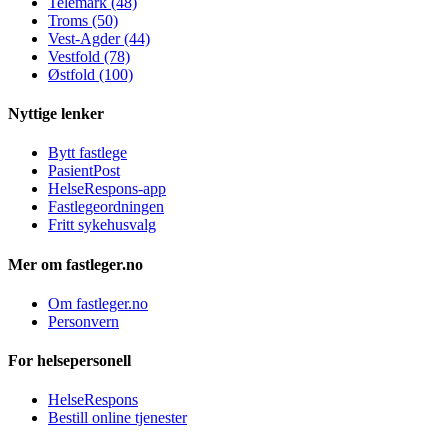
Telemark (48)
Troms (50)
Vest-Agder (44)
Vestfold (78)
Østfold (100)
Nyttige lenker
Bytt fastlege
PasientPost
HelseRespons-app
Fastlegeordningen
Fritt sykehusvalg
Mer om fastleger.no
Om fastleger.no
Personvern
For helsepersonell
HelseRespons
Bestill online tjenester