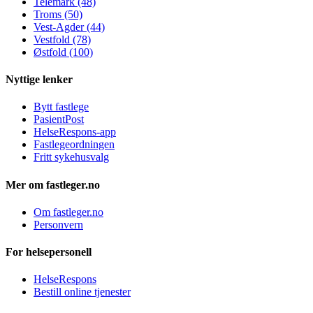
Telemark (48)
Troms (50)
Vest-Agder (44)
Vestfold (78)
Østfold (100)
Nyttige lenker
Bytt fastlege
PasientPost
HelseRespons-app
Fastlegeordningen
Fritt sykehusvalg
Mer om fastleger.no
Om fastleger.no
Personvern
For helsepersonell
HelseRespons
Bestill online tjenester