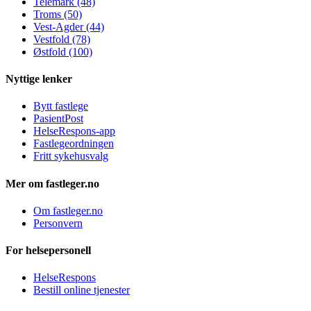
Telemark (48)
Troms (50)
Vest-Agder (44)
Vestfold (78)
Østfold (100)
Nyttige lenker
Bytt fastlege
PasientPost
HelseRespons-app
Fastlegeordningen
Fritt sykehusvalg
Mer om fastleger.no
Om fastleger.no
Personvern
For helsepersonell
HelseRespons
Bestill online tjenester