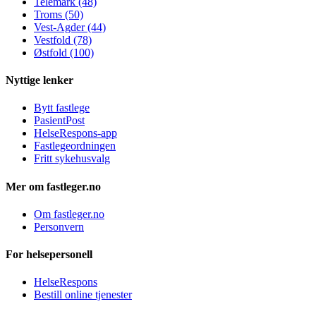
Telemark (48)
Troms (50)
Vest-Agder (44)
Vestfold (78)
Østfold (100)
Nyttige lenker
Bytt fastlege
PasientPost
HelseRespons-app
Fastlegeordningen
Fritt sykehusvalg
Mer om fastleger.no
Om fastleger.no
Personvern
For helsepersonell
HelseRespons
Bestill online tjenester