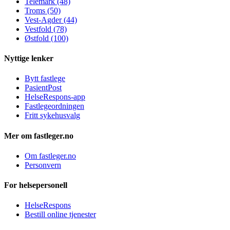
Telemark (48)
Troms (50)
Vest-Agder (44)
Vestfold (78)
Østfold (100)
Nyttige lenker
Bytt fastlege
PasientPost
HelseRespons-app
Fastlegeordningen
Fritt sykehusvalg
Mer om fastleger.no
Om fastleger.no
Personvern
For helsepersonell
HelseRespons
Bestill online tjenester