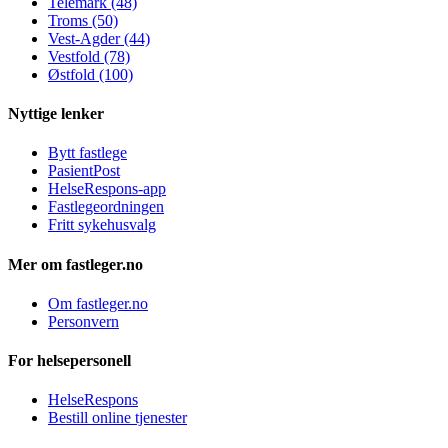
Telemark (48)
Troms (50)
Vest-Agder (44)
Vestfold (78)
Østfold (100)
Nyttige lenker
Bytt fastlege
PasientPost
HelseRespons-app
Fastlegeordningen
Fritt sykehusvalg
Mer om fastleger.no
Om fastleger.no
Personvern
For helsepersonell
HelseRespons
Bestill online tjenester