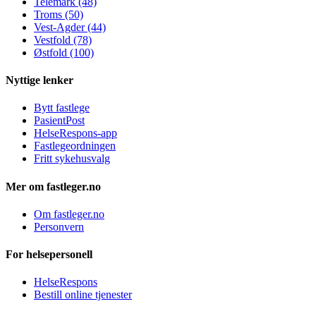
Telemark (48)
Troms (50)
Vest-Agder (44)
Vestfold (78)
Østfold (100)
Nyttige lenker
Bytt fastlege
PasientPost
HelseRespons-app
Fastlegeordningen
Fritt sykehusvalg
Mer om fastleger.no
Om fastleger.no
Personvern
For helsepersonell
HelseRespons
Bestill online tjenester