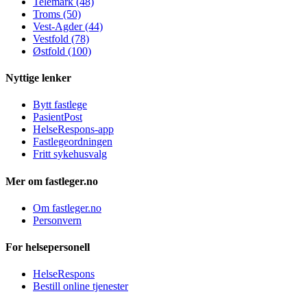
Telemark (48)
Troms (50)
Vest-Agder (44)
Vestfold (78)
Østfold (100)
Nyttige lenker
Bytt fastlege
PasientPost
HelseRespons-app
Fastlegeordningen
Fritt sykehusvalg
Mer om fastleger.no
Om fastleger.no
Personvern
For helsepersonell
HelseRespons
Bestill online tjenester