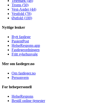
Telemark (48)
Troms (50)
Vest-Agder (44)
Vestfold (78)
Østfold (100)
Nyttige lenker
Bytt fastlege
PasientPost
HelseRespons-app
Fastlegeordningen
Fritt sykehusvalg
Mer om fastleger.no
Om fastleger.no
Personvern
For helsepersonell
HelseRespons
Bestill online tjenester