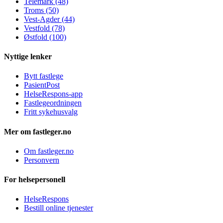
Telemark (48)
Troms (50)
Vest-Agder (44)
Vestfold (78)
Østfold (100)
Nyttige lenker
Bytt fastlege
PasientPost
HelseRespons-app
Fastlegeordningen
Fritt sykehusvalg
Mer om fastleger.no
Om fastleger.no
Personvern
For helsepersonell
HelseRespons
Bestill online tjenester